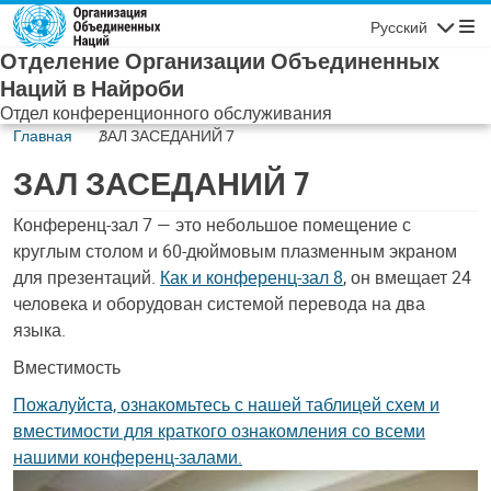
Skip to main content
Русский
Навигаци
Отделение Организации Объединенных
Наций в Найроби
Отдел конференционного обслуживания
Главная
ЗАЛ ЗАСЕДАНИЙ 7
ЗАЛ ЗАСЕДАНИЙ 7
Содержимое
Конференц-зал 7 — это небольшое помещение с
круглым столом и 60-дюймовым плазменным экраном
для презентаций.
Как и конференц-зал 8
, он вмещает 24
человека и оборудован системой перевода на два
языка.
Вместимость
Пожалуйста, ознакомьтесь с нашей таблицей схем и
вместимости для краткого ознакомления со всеми
нашими конференц-залами.