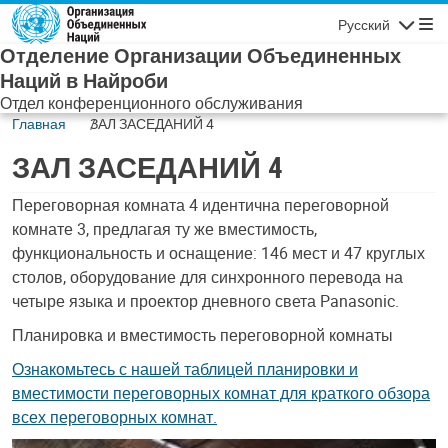
Skip to main content
Русский
Навигаци
Отделение Организации Объединенных
Наций в Найроби
Отдел конференционного обслуживания
Главная
ЗАЛ ЗАСЕДАНИЙ 4
ЗАЛ ЗАСЕДАНИЙ 4
Содержимое
Переговорная комната 4 идентична переговорной
комнате 3, предлагая ту же вместимость,
функциональность и оснащение: 146 мест и 47 круглых
столов, оборудование для синхронного перевода на
четыре языка и проектор дневного света Panasonic.
Планировка и вместимость переговорной комнаты
Ознакомьтесь с нашей таблицей планировки и
вместимости переговорных комнат для краткого обзора
всех переговорных комнат.