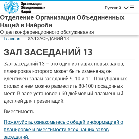
Skip to main content
Русский
Навигаци
Отделение Организации Объединенных
Наций в Найроби
Отдел конференционного обслуживания
Главная
ЗАЛ ЗАСЕДАНИЙ 13
ЗАЛ ЗАСЕДАНИЙ 13
Содержимое
Зал заседаний 13 – это один из наших новых залов,
планировка которого может быть изменена; он
идентичен залам заседаний 9, 10 и 11. При убранных
столах в нем можно разместить 80-100 посадочных
мест. В зале установлен 60 дюймовый плазменный
дисплей для презентаций.
Вместимость
Пожалуйста, ознакомьтесь с общей информацией о
планировке и вместимости всех наших залов
заседаний.