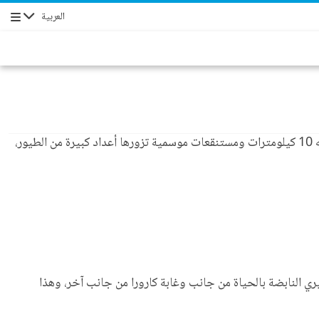
العربية
الإبحار
يتضمن المقاهي والمطاعم والبنوك ومكتب بريد ووكالة سفر ومركزاً طبياً ومركزاً ترفيهياً حديثاً وحدائق واسعة ودرباً للمشي في الطبيعة طوله 10 كيلومترات ومستنقعات موسمية تزورها أعداد كبيرة من الطيور،
الطبيعية، وتحفها منطقة غيغيري النابضة بالحياة من جانب وغابة كارورا من جانب آخر، وهذا