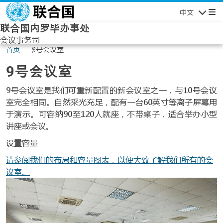
Skip to main content
中文
导航
联合国内罗毕办事处
会议事务司
首页
9号会议室
9号会议室
正文
9号会议室是我们可重新配置的新会议室之一，与10号会议
室完全相同。自然采光充足，配有一台60英寸等离子屏幕用
于演示。可容纳90至120人就座，不带桌子，适合举办小型
讲座或会议。
设置容量
请参阅我们的布局和容量图表，以便大致了解我们所有的会
议室。