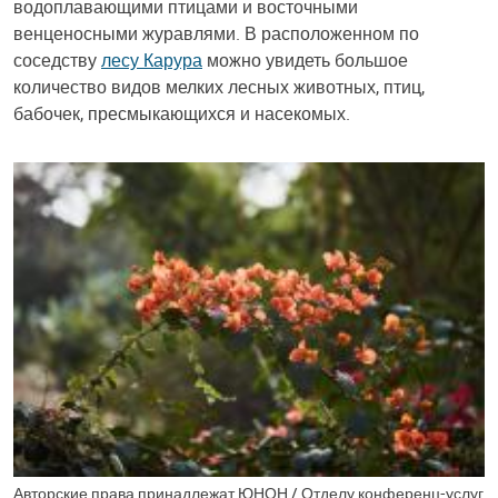
водоплавающими птицами и восточными
венценосными журавлями. В расположенном по
соседству
лесу Карура
можно увидеть большое
количество видов мелких лесных животных, птиц,
бабочек, пресмыкающихся и насекомых.
Авторские права принадлежат ЮНОН / Отделу конференц-услуг